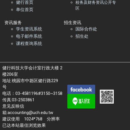
健行首页
校务及财务资讯公开专
区
单位首页
资讯服务
招生资讯
学生资讯系统
国际合作处
电子邮件系统
招生处
课程查询系统
健行科技大学会计室行政大楼 2
楼206室
地址:桃园市中坜区健行路229
号
电话：03-4581196#3150~3158
传真:03-2503861
意见反映信
箱:accounting@uch.edu.tw
建议使用 1024*768 分辨率
已达本站最佳浏览效果