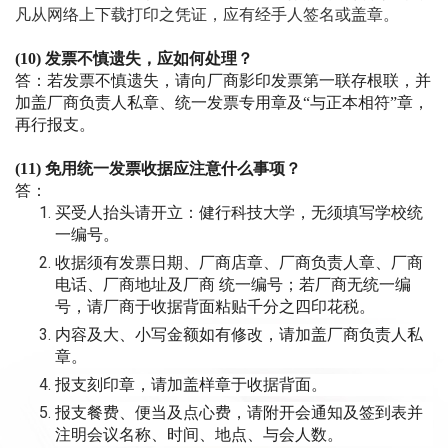
凡从网络上下载打印之凭证，应有经手人签名或盖章。
(10)
发票不慎遗失，应如何处理？
答：若发票不慎遗失，请向厂商影印发票第一联存根联，并
加盖厂商负责人私章、统一发票专用章及
“
与正本相符
”
章，
再行报支。
(11)
免用统一发票收据应注意什么事项？
答：
买受人抬头请开立：健行科技大学，无须填写学校统
一编号。
收据须有发票日期、厂商店章、厂商负责人章、厂商
电话、厂商地址及厂商
统一编号；若厂商无统一编
号，请厂商于收据背面粘贴千分之四印花税。
内容及大、小写金额如有修改，请加盖厂商负责人私
章。
报支刻印章，请加盖样章于收据背面。
报支餐费、便当及点心费，请附开会通知及签到表并
注明会议名称、时间、地点、与会人数。