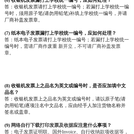
(6)
收银机发票漏打上学校统一编号，应如何处理？
答：收银机发票请打上学校统一编号；若漏打上学校统一编
号时，须用原子笔
(
请勿用铅笔
)
补填上学校统一编号，并请
厂商补盖发票章。
(7)
纸本电子
发票漏打上学校统一编号，应如何处理？
答：纸本电子发票请打上学校统一编号；若漏打上学校统一
编号时，
需请厂商作废重
新开立，不可请厂商补盖发票
章
。
(8)
收银机发票上之品名为英文或编号时，是否应加填中文
品名？
答：收银机发票上之品名为英文或编号时，请以原子笔
(
请
勿用铅笔
)
逐项注名中文品名，应由经手人加注货物名称并
签名或盖章。
(9)
网络自行下载打印发票及收据
应注意什么事项？
、自行收纳款项收据等，
答：
电子发票证明联、国外Invoice