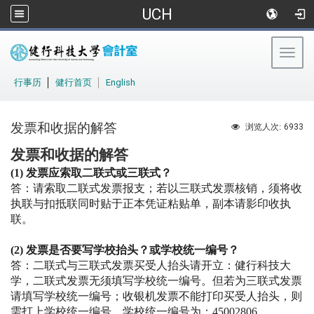
UCH
Togg
navig
:::
行事历
│
健行首页
│
English
发票和收据的解答
6933
浏览人次:
发票和收据的解答
(1)
发票应索取二联式或三联式？
答：请索取二联式发票报支；若以三联式发票核销，须将收
执联与扣抵联同时贴于正本凭证粘贴单，副本请影印收执
联。
(2)
发票是否要写学校抬头？或学校统一编号？
答：二联式与三联式发票买受人抬头请开立：健行科技大
学，二联式发票无须填写学校统一编号。但若为三联式发票
请填写学校统一编号；收银机发票不能打印买受人抬头，则
需打上学校统一编号，学校统一编号为：
45002806