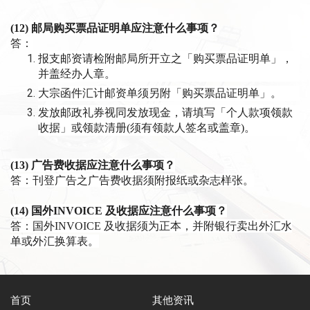
(12)
邮局购买票品证明单应注意什么事项？
答：
报支邮资请检附邮局所开立之「购买票品证明单」，
并盖经办人章。
大宗函件汇计邮资单须另附「购买票品证明单」。
发放邮政礼券视同发放现金，请填写「个人款项领款
收据」或领款清册
(
须有领款人签名或盖章
)
。
(13)
广告费收据应注意什么事项？
答：刊登广告之广告费收据须附报纸或杂志样张。
(14)
国外
INVOICE
及收据应注意什么事项？
答：国外
INVOICE
及收据须为正本，并附银行卖出外汇水
单或外汇换算表。
首页​
其他资讯