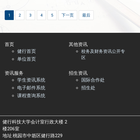
1
2
3
4
5
下一页
最后
首页​
其他资讯
健行首页
校务及财务资讯公开专
区
单位首页
资讯服务
招生资讯
学生资讯系统
国际合作处
电子邮件系统
招生处
课程查询系统
健行科技大学会计室行政大楼 2
楼206室
地址:桃园市中坜区健行路229