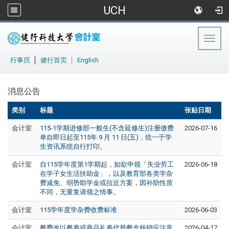
UCH
Togg
navig
:::
行事历
│
健行首页
│
English
消息公告
类别
标题
张贴日期
会计室
115-1学期进修部一般生(不含延修生)注册缴费
2026-07-16
单自即日起至115年 9 月 11 日(五)，统一于学
生资讯系统自行打印。
会计室
自115学年度第1学期起，如欲申领「失业劳工
2026-06-18
在学子女生活扶助金」，以及教育部各类学杂
费减免、弱势助学金或拉近方案，因补助性质
不同，无重复请领之情事。
会计室
115学年度学杂费收费标准
2026-06-03
会计室
餐费改以餐券或商品礼券代替餐盒核销应注意
2026-04-17