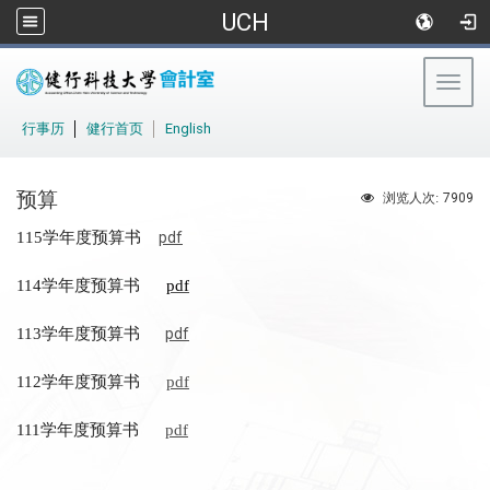
UCH
Togg
navig
:::
行事历
│
健行首页
│
English
预算
7909
浏览人次:
学年度预算书
115
pdf
学年度预算书
114
pdf
学年度预算书
113
pdf
学年度预算书
112
pdf
学年度预算书
111
pdf