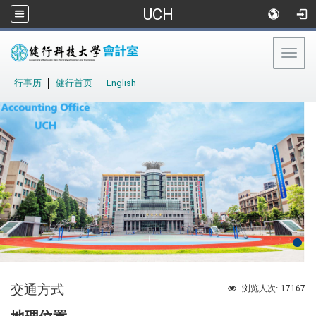
UCH
Togg
navig
:::
行事历
│
健行首页
│
English
交通方式
17167
浏览人次: