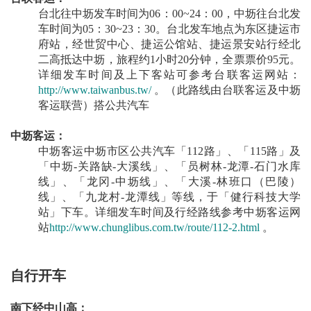
台北往中坜发车时间为06：00~24：00，中坜往台北发
车时间为05：30~23：30。台北发车地点为东区捷运市
府站，经世贸中心、捷运公馆站、捷运景安站行经北
二高抵达中坜，旅程约1小时20分钟，全票票价95元。
详细发车时间及上下客站可参考台联客运网站：
http://www.taiwanbus.tw/
。（此路线由台联客运及中坜
客运联营）搭公共汽车
中坜客运：
中坜客运中坜市区公共汽车「112路」、「115路」及
「中坜-关路缺-大溪线」、「员树林-龙潭-石门水库
线」、「龙冈-中坜线」、「大溪-林班口（巴陵）
线」、「九龙村-龙潭线」等线，于「健行科技大学
站」下车。详细发车时间及行经路线参考中坜客运网
站
http://www.chunglibus.com.tw/route/112-2.html
。
自行开车
南下经中山高：