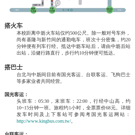
搭火车
本校距离中坜火车站仅约500公尺。除一般对号车外，
尚有基隆与新竹间的通勤电车，班次十分密集，约20
分钟便有列车行经。抵达中坜车站后，请由中坜后站
出站，沿健行路直行，步行约10分钟便可抵达。
搭巴士
台北与中坜间目前有国光客运、台联客运、飞狗巴士
等多家业者共同经营。
国光客运：
头班车：05:30，末班车：22:00，行经中山高，约
10~15分钟一班。旅程约1小时，全票票价68元。详细
发车时间及上下客站可参阅考国光客运网站：
http://www.kingbus.com.tw/
。
台联客运：