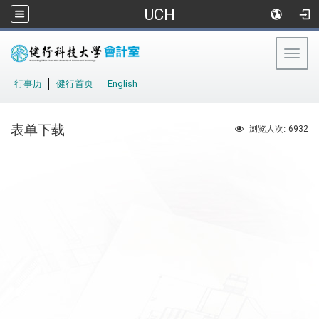
UCH
Togg
navig
:::
行事历
│
健行首页
│
English
表单下载
6932
浏览人次: