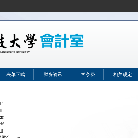
表单下载
财务资讯
学杂费
相关规定
df
df
df
df
df
费标准
pdf