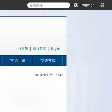
Language
:::
行事历
│
健行首页
│
English
常见问题
交通方式
15647
浏览人次: