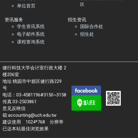
区
单位首页
资讯服务
招生资讯
学生资讯系统
国际合作处
电子邮件系统
招生处
课程查询系统
健行科技大学会计室行政大楼 2
楼206室
地址:桃园市中坜区健行路229
号
电话：03-4581196#3150~3158
传真:03-2503861
意见反映信
箱:accounting@uch.edu.tw
建议使用 1024*768 分辨率
已达本站最佳浏览效果