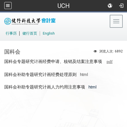
UCH
Togg
navig
:::
行事历
│
健行首页
│
English
国科会
6892
浏览人次:
专题研究计画经费申请、核销及结案注意事项
国科会
pdf
国科会补助专题研究计画经费处理原则
html
国科会补助专题研究计画人力约用注意事项
html