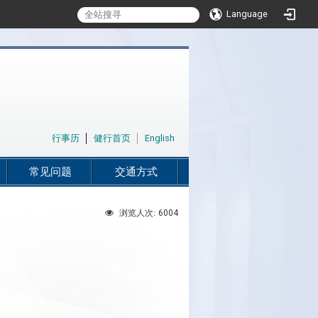
Language
:::
行事历
│
健行首页
│
English
常见问题
交通方式
6004
浏览人次: